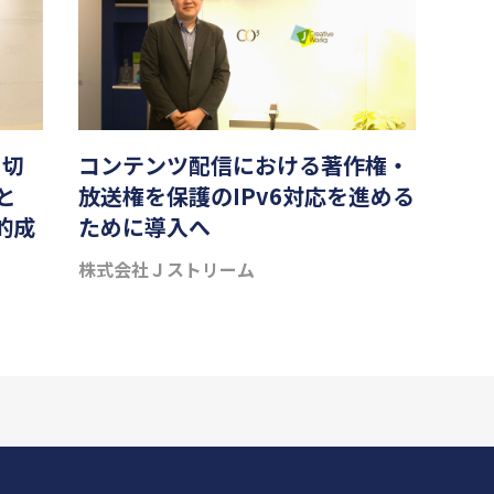
を切
コンテンツ配信における著作権・
dと
放送権を保護のIPv6対応を進める
的成
ために導入へ
株式会社Ｊストリーム