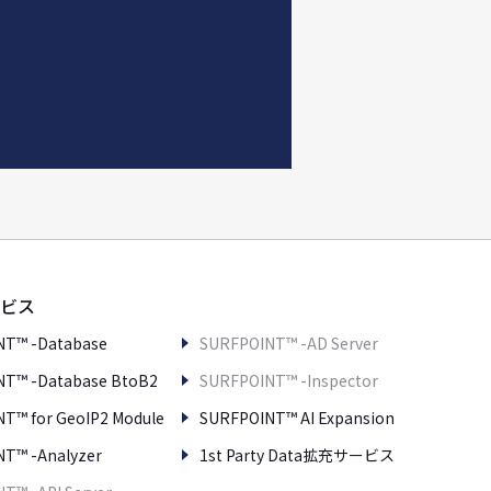
ビス
NT™ -Database
SURFPOINT™ -AD Server
T™ -Database BtoB2
SURFPOINT™ -Inspector
T™ for GeoIP2 Module
SURFPOINT™ AI Expansion
T™ -Analyzer
1st Party Data拡充サービス