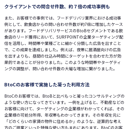
クライアントでの問合せ件数、約７倍の成功事例も
また、お客様での事例では、フードデリバリ業界における成功事
例として、飲食店からの問い合わせ件数が約7倍に増加したケース
があります。フードデリバリサービスのBtoBセグメントである飲
食店のリード獲得において、SURFPOINTの企業ターゲティング配
信を活用し、時間帯や業種ごとに細かく分類した広告を出すこと
で、この成果を達成しました。例えば、夜帯に居酒屋向けの広告
を出すよりも、昼間の仕込み時間にターゲットを合わせた方が効
果的であることが分かりました。このような時間帯やターゲティ
ングの調整が、問い合わせ件数の大幅な増加に繋がりました。
BtoCのお客様で実施した凝った利用方法
BtoCのお客様では、BtoBと比べもっと凝ったコンサルティングの
ような使い方になってきています。一例を上げると、不動産などの
お客様に向けて、ターゲティングの企業様がわかってくれば、その
企業様の可処分所得、年収帯もわかってきます。その年収を元に
「どのくらいの家賃の物件に住めるか」のような、逆算的な考え
方のご提案といった特殊な使い方もまれにあります。BtoCのお客