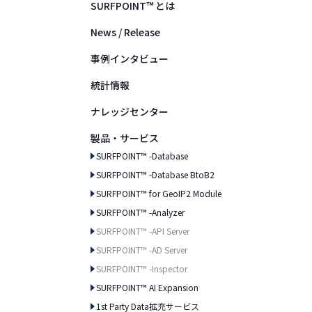
SURFPOINT™ とは
News / Release
事例インタビュー
統計情報
ナレッジセンター
製品・サービス
SURFPOINT™ -Database
SURFPOINT™ -Database BtoB2
SURFPOINT™ for GeoIP2 Module
SURFPOINT™ -Analyzer
SURFPOINT™ -API Server
SURFPOINT™ -AD Server
SURFPOINT™ -Inspector
SURFPOINT™ AI Expansion
1st Party Data拡充サービス