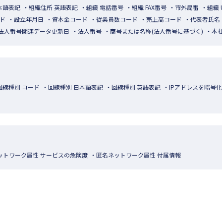
本語表記
組織住所 英語表記
組織 電話番号
組織 FAX番号
市外局番
組織 
ド
設立年月日
資本金コード
従業員数コード
売上高コード
代表者氏名
法人番号関連データ更新日
法人番号
商号または名称(法人番号に基づく)
本
回線種別 コード
回線種別 日本語表記
回線種別 英語表記
IPアドレスを暗号
ットワーク属性 サービスの危険度
匿名ネットワーク属性 付属情報