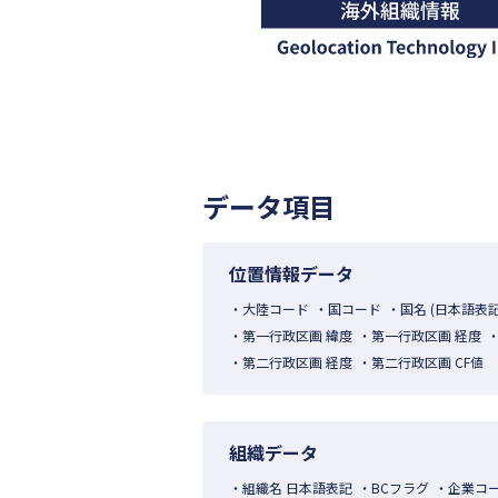
データ項目
位置情報データ
大陸コード
国コード
国名 (日本語表記
第一行政区画 緯度
第一行政区画 経度
第二行政区画 経度
第二行政区画 CF値
組織データ
組織名 日本語表記
BCフラグ
企業コ