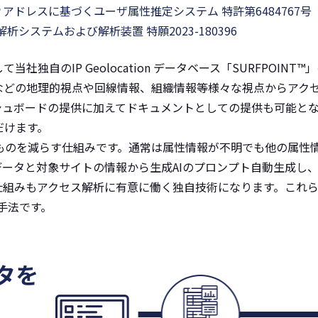
ching ＩＰアドレスに基づくユーザ属性推定システム 特許第6484767号
stem 解析システムおよび解析装置 特願2023-180396
独自のIP Geolocation データベース「SURFPOIN
などの地理的視点や回線情報、組織情報等様々な視点からアク
シュボードの提供に加えてドキュメントとしての提供も可能とな
だけます。
なものを減らす仕組みです。通常は属性情報が不明でも他の属性
データと対象サイトの情報から生成AIのプロンプト自動生成し
組みもアクセス解析に有意に働く独自技術になります。これらの
析手法です。
タを