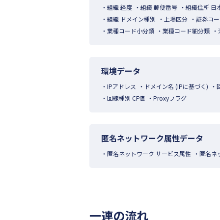
組織 経度
組織 郵便番号
組織住所 日
組織 ドメイン種別
上場区分
証券コー
業種コード小分類
業種コード細分類
環境データ
IPアドレス
ドメイン名 (IPに基づく)
回線種別 CF値
Proxyフラグ
匿名ネットワーク属性データ
匿名ネットワーク サービス属性
匿名ネ
一連の流れ