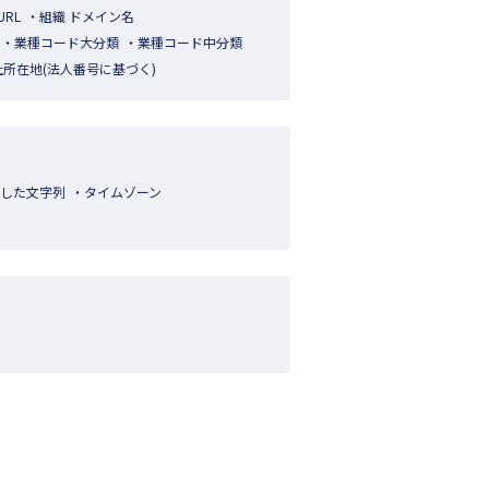
URL
組織 ドメイン名
業種コード大分類
業種コード中分類
社所在地(法人番号に基づく)
化した文字列
タイムゾーン