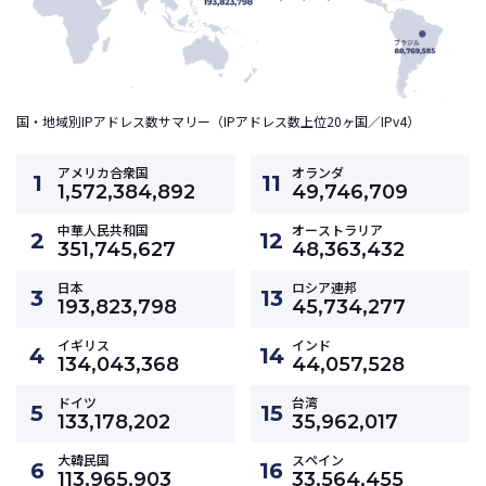
国・地域別IPアドレス数サマリー（IPアドレス数上位20ヶ国／IPv4）
アメリカ合衆国
オランダ
1
11
1,572,384,892
49,746,709
中華人民共和国
オーストラリア
2
12
351,745,627
48,363,432
日本
ロシア連邦
3
13
193,823,798
45,734,277
イギリス
インド
4
14
134,043,368
44,057,528
ドイツ
台湾
5
15
133,178,202
35,962,017
大韓民国
スペイン
6
16
113,965,903
33,564,455