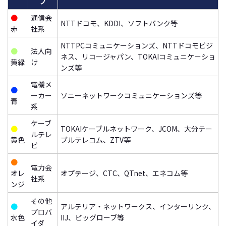
プ
●
通信会
NTTドコモ、KDDI、ソフトバンク等
赤
社系
NTTPCコミュニケーションズ、NTTドコモビジ
●
法人向
ネス、リコージャパン、TOKAIコミュニケーショ
黄緑
け
ンズ等
電機メ
●
ーカー
ソニーネットワークコミュニケーションズ等
青
系
ケーブ
●
TOKAIケーブルネットワーク、JCOM、大分テー
ルテレ
黄色
ブルテレコム、ZTV等
ビ
●
電力会
オレ
オプテージ、CTC、QTnet、エネコム等
社系
ンジ
その他
●
アルテリア・ネットワークス、インターリンク、
プロバ
水色
IIJ、ビッグローブ等
イダ