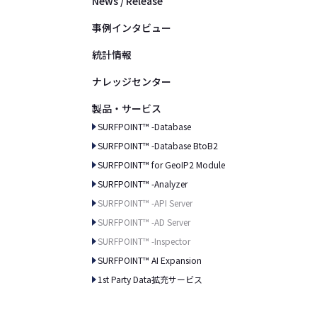
News / Release
事例インタビュー
統計情報
ナレッジセンター
製品・サービス
SURFPOINT™ -Database
SURFPOINT™ -Database BtoB2
SURFPOINT™ for GeoIP2 Module
SURFPOINT™ -Analyzer
SURFPOINT™ -API Server
SURFPOINT™ -AD Server
SURFPOINT™ -Inspector
SURFPOINT™ AI Expansion
1st Party Data拡充サービス